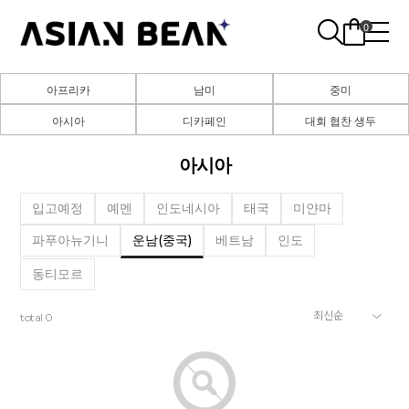
0
아프리카
남미
중미
아시아
디카페인
대회 협찬 생두
아시아
입고예정
예멘
인도네시아
태국
미얀마
파푸아뉴기니
운남(중국)
베트남
인도
동티모르
total
0