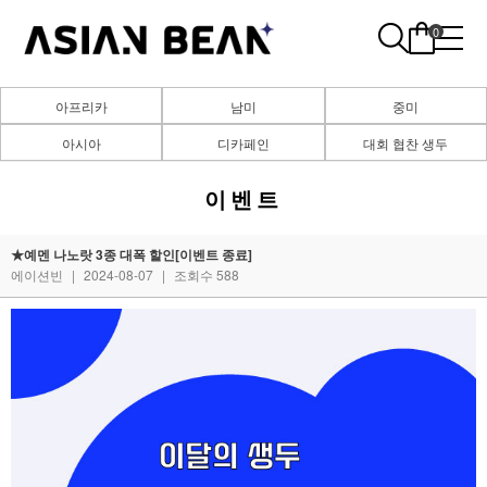
0
아프리카
남미
중미
아시아
디카페인
대회 협찬 생두
이벤트
★예멘 나노랏 3종 대폭 할인[이벤트 종료]
에이션빈
|
2024-08-07
|
조회수 588