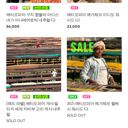
에티오피아 구지 함벨라 아디스
에티오피아 예가체프 이디도 워
네가 아나에어로빅 내추럴 G1
시드 G1
54,000
22,000
[레드 라벨] 에티오피아 게샤 빌
2025 에티오피아 예가체프 첼베
리지 셰와 지바부 고리 게샤 내추
사 워시드 G1
럴
SOLD OUT
SOLD OUT