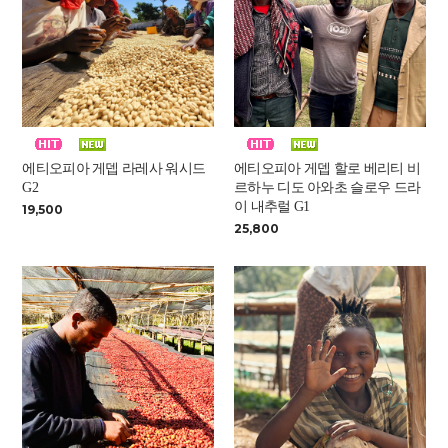
에티오피아 게뎁 라레사 워시드
에티오피아 게뎁 할로 베리티 비
G2
르하누 디도 아와초 슬로우 드라
이 내추럴 G1
19,500
25,800