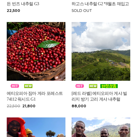
든 빈즈 내추럴 G3
하고스 내추럴 G2 *8월초 재입고
22,500
SOLD OUT
에티오피아 짐마 게라 포레스트
[레드 라벨] 에티오피아 게샤 빌
74112 워시드 G1
리지 방기 고리 게샤 내추럴
22,500
21,800
88,000