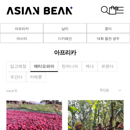
0
아프리카
남미
중미
아시아
디카페인
대회 협찬 생두
아프리카
입고예정
에티오피아
탄자니아
케냐
르완다
우간다
카메룬
total
13