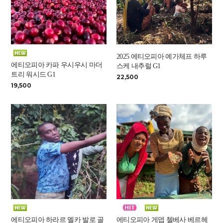
2025 에티오피아 예가체프 하루
에티오피아 카파 우시우시 마더
스케 내추럴 G1
트리 워시드 G1
22,500
19,500
에티오피아 하라르 멜카 발로 골
에티오피아 게뎁 첼베사 베르헤