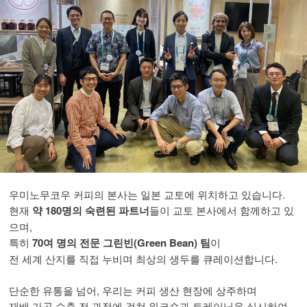
우미노무코우 커피의 본사는 일본 교토에 위치하고 있습니다.
현재
약 180명의 숙련된 파트너
들이 교토 본사에서 함께하고 있
으며,
특히
70여 명의 전문 그린빈(Green Bean) 팀
이
전 세계 산지를 직접 누비며 최상의 생두를 큐레이션합니다.
단순한 유통을 넘어, 우리는 커피 생산 현장에 상주하며
재배·가공·수출 전 과정에 걸쳐 워크숍과 트레이닝을 실시하여