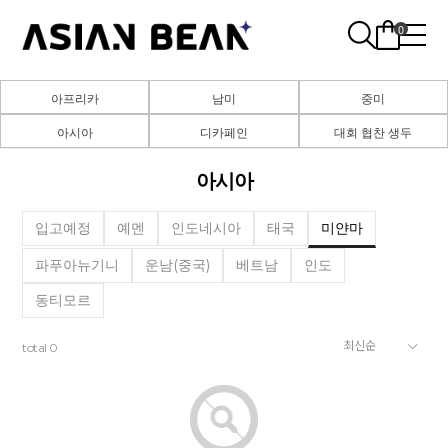
0
아프리카
남미
중미
아시아
디카페인
대회 협찬 생두
아시아
입고예정
예멘
인도네시아
태국
미얀마
파푸아뉴기니
운남(중국)
베트남
인도
동티모르
total
0