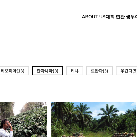
ABOUT US
대회 협찬 생두
티오피아(13)
탄자니아(3)
케냐
르완다(3)
우간다(5