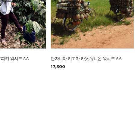
피키 워시드 AA
탄자니아 키고마 카욧 유니온 워시드 AA
17,300