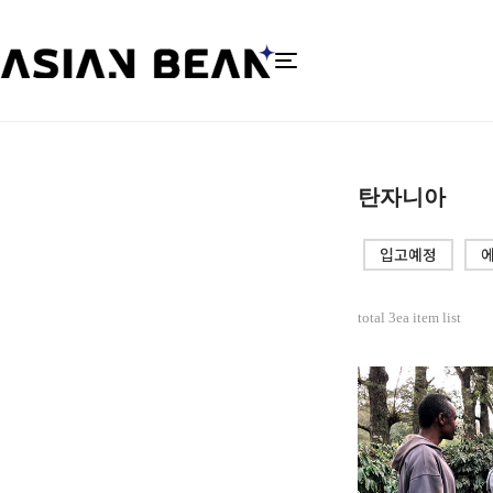
탄자니아
입고예정
에
total
3
ea item list