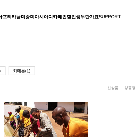
아프리카
남미
중미
아시아
디카페인
할인생두
단가표
SUPPORT
)
카메룬(1)
신상품
상품명